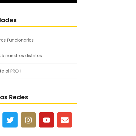
dades
ros Funcionarios
é nuestros distritos
e al PRO !
ras Redes