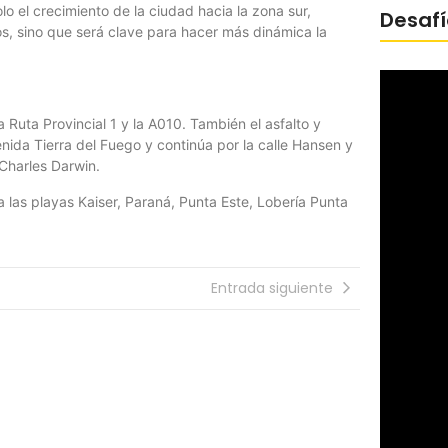
o el crecimiento de la ciudad hacia la zona sur,
Desafí
s, sino que será clave para hacer más dinámica la
Ruta Provincial 1 y la A010. También el asfalto y
enida Tierra del Fuego y continúa por la calle Hansen y
 Charles Darwin.
 las playas Kaiser, Paraná, Punta Este, Lobería Punta
Entrada siguiente