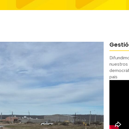
Gesti
Difundimo
nuestros 
democráti
país