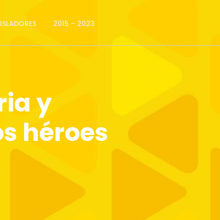
GISLADORES
2015 – 2023
ia y
os héroes