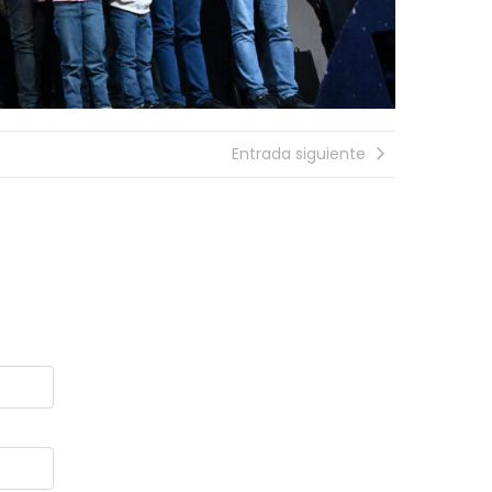
Jorge Ma
policías
recupera
Entrada siguiente
Chubut: 
con la o
Zonal de