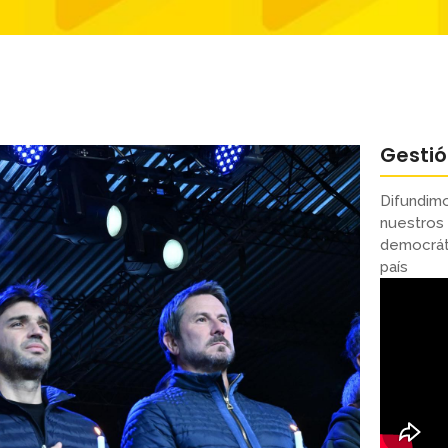
Gesti
Difundimo
nuestros 
democráti
país