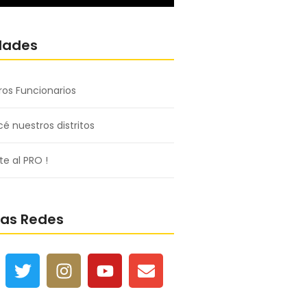
dades
ros Funcionarios
é nuestros distritos
e al PRO !
ras Redes