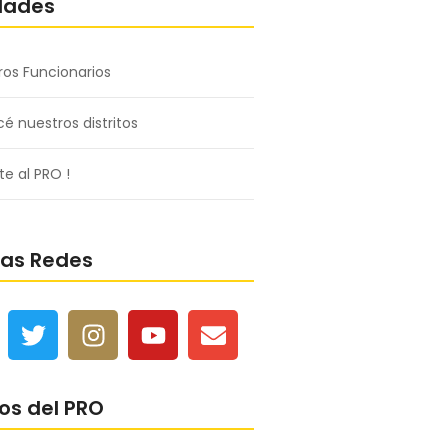
dades
ros Funcionarios
é nuestros distritos
e al PRO !
ras Redes
os del PRO