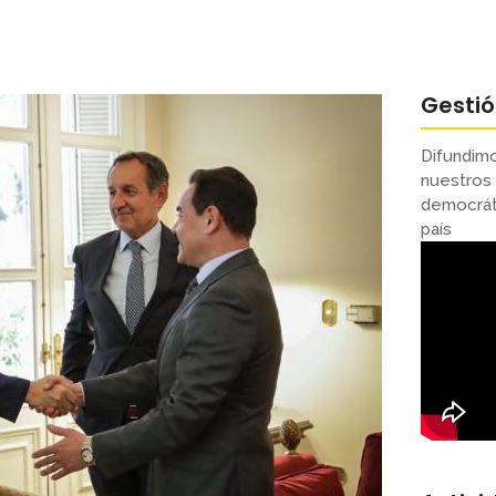
Gesti
Difundimo
nuestros 
democráti
país