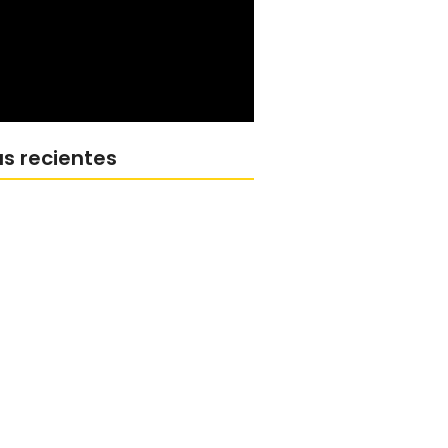
as recientes
cri, en el reconocimiento a