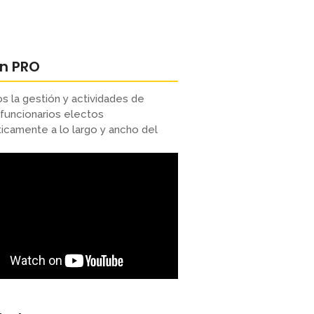
ón PRO
s la gestión y actividades de
funcionarios electos
camente a lo largo y ancho del