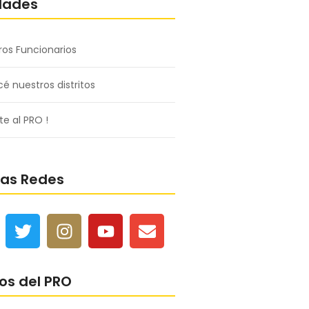
dades
ros Funcionarios
é nuestros distritos
e al PRO !
ras Redes
os del PRO