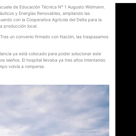
la Escuela de Educación Técnica N° 1 Augusto Widmann.
áuticos y Energías Renovables, ampliando las
erdo con la Cooperativa Agrícola del Delta para la
la producción local.
 Tras un convenio firmado con Nación, las traspasamos
lancia ya está colocado para poder solucionar este
s isleños. El hospital llevaba ya tres años intentando
empo volvía a romperse.