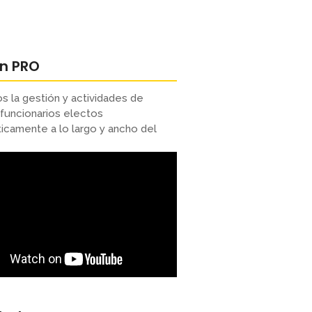
ón PRO
s la gestión y actividades de
funcionarios electos
camente a lo largo y ancho del