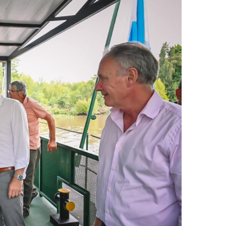
Entre Rí
Santiag
L. Ortiz