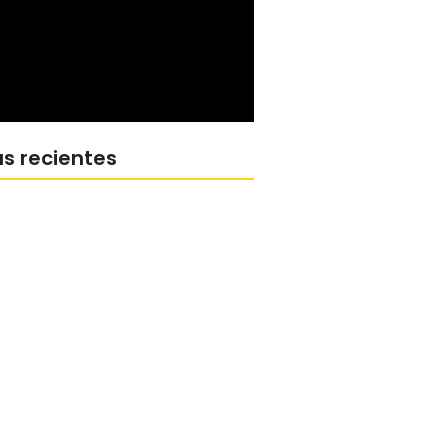
as recientes
cri, en el reconocimiento a