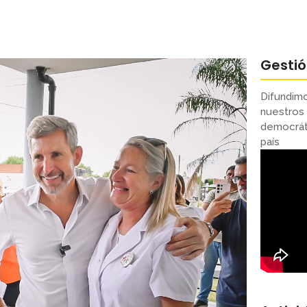
Gesti
Difundimo
nuestros 
democráti
país