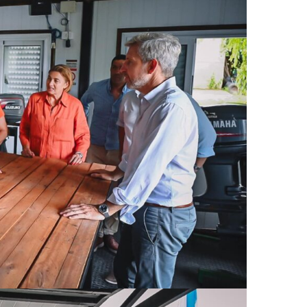
policías
recupera
Chubut: 
con la o
Zonal de